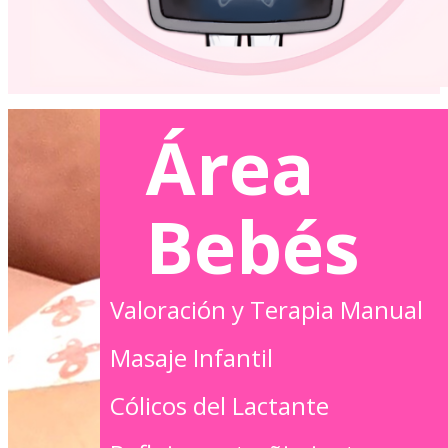
Área
Bebés
Valoración y Terapia Manual
Masaje Infantil
Cólicos del Lactante