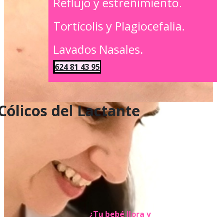
Reflujo y estreñimiento.
Tortícolis y Plagiocefalia.
Lavados Nasales.
624 81 43 95
Cólicos del Lactante
¿Tu bebé llora y