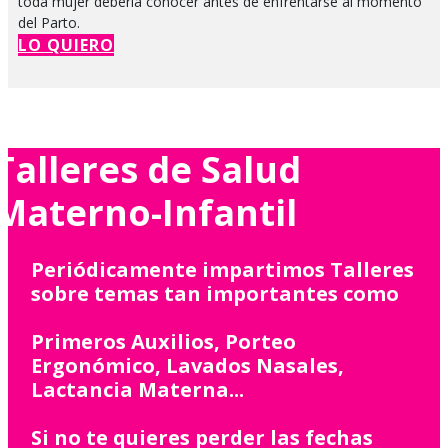
toda mujer debería conocer antes de enfrentarse al momento
del Parto.
LO QUIERO
Talleres de Salud
Materno-Infantil
Periódicamente impartimos Talleres
sobre temas tan importantes como
Primeros Auxilios, Porteo
Ergonómico, Lavados Nasales,
Lactancia Materna...
Si no te quieres perder las fechas